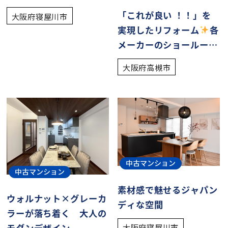
「これが良い ！！」を
大阪府寝屋川市
実現したリフォーム
各
メーカーのショールーム
で実際の商品をご覧いた
大阪府高槻市
だけます！
中古マンション
中古マンション
素材感で魅せるジャパン
ウォルナット×グレーカ
ディな空間
ラーが落ち着く 大人の
モダンデザイン
大阪府寝屋川市