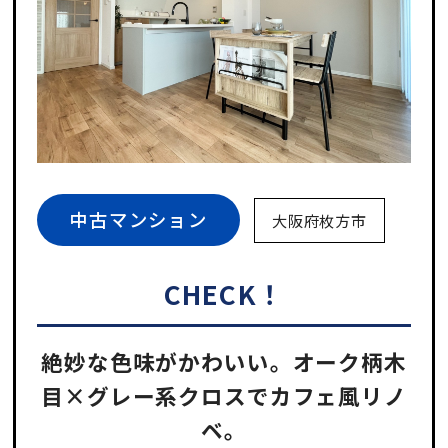
中古マンション
大阪府枚方市
CHECK！
絶妙な色味がかわいい。オーク柄木
目×グレー系クロスでカフェ風リノ
ベ。