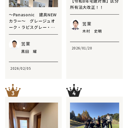
【令和8年宅建対策】区分
所有法大改正！！
～Panasonic 建具NEW
カラー～ グレージュオ
営業
ーク・ラピスグレー・ペ
木村 史明
ールグリーンオーク
営業
2026/01/20
黑田 耀
2026/02/05