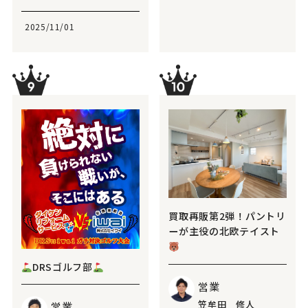
2025/11/01
買取再販第2弾！パントリ
ーが主役の北欧テイスト
DRSゴルフ部
営業
笠牟田 修人
営業