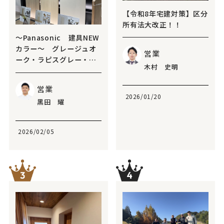
【令和8年宅建対策】区分
所有法大改正！！
～Panasonic 建具NEW
カラー～ グレージュオ
営業
ーク・ラピスグレー・ペ
木村 史明
ールグリーンオーク
営業
2026/01/20
黑田 耀
2026/02/05