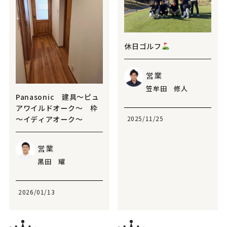
休日ゴルフ
営業
笠牟田 修人
Panasonic 建具～ピュ
アワイルドオーク～ 枠
～イディアオーク～
2025/11/25
営業
黑田 耀
2026/01/13