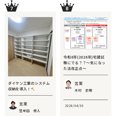
令和8年(2026年)宅建試
験にでる？？～気になっ
た法改正点～
営業
ダイケン工業のシステム
収納を導入！
木村 史明
営業
2026/04/30
笠牟田 修人