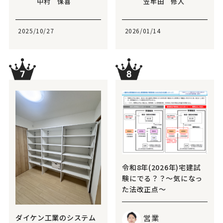
中村 保喜
笠牟田 修人
2025/10/27
2026/01/14
令和8年(2026年)宅建試
験にでる？？～気になっ
た法改正点～
営業
ダイケン工業のシステム