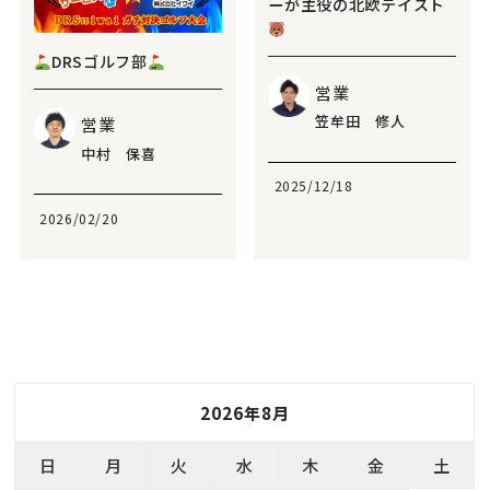
ーが主役の北欧テイスト
DRSゴルフ部
営業
笠牟田 修人
営業
中村 保喜
2025/12/18
2026/02/20
2026年8月
日
月
火
水
木
金
土