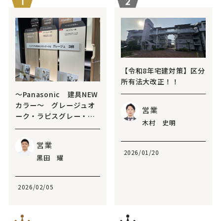
【令和8年宅建対策】区分
所有法大改正！！
～Panasonic 建具NEW
カラー～ グレージュオ
営業
ーク・ラピスグレー・ペ
木村 史明
ールグリーンオーク
営業
2026/01/20
黑田 耀
2026/02/05