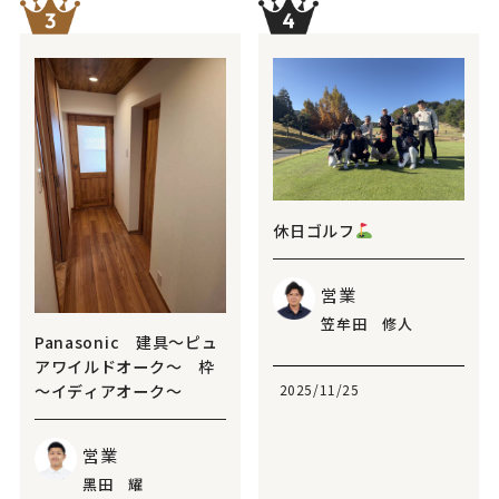
休日ゴルフ
営業
笠牟田 修人
Panasonic 建具～ピュ
アワイルドオーク～ 枠
～イディアオーク～
2025/11/25
営業
黑田 耀